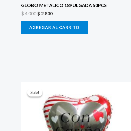
GLOBO METALICO 18PULGADA 50PCS
$
4.000
$
2.800
AGREGAR AL CARRITO
El
El
precio
precio
Sale!
Sale!
original
actual
era:
es:
$ 4.000.
$ 2.800.