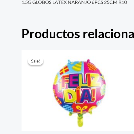
1.5G GLOBOS LATEX NARANJO 6PCS 25CM R10
Productos relacion
El
El
precio
precio
Sale!
Sale!
original
actual
era:
es:
$ 4.000.
$ 2.800.