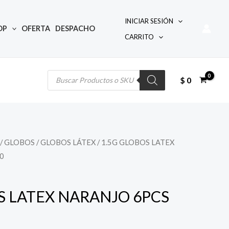
INICIAR SESIÓN
OP
OFERTA
DESPACHO
CARRITO
Búsqueda
de
productos
$
0
/
GLOBOS
/
GLOBOS LÁTEX
/ 1.5G GLOBOS LATEX
0
S LATEX NARANJO 6PCS